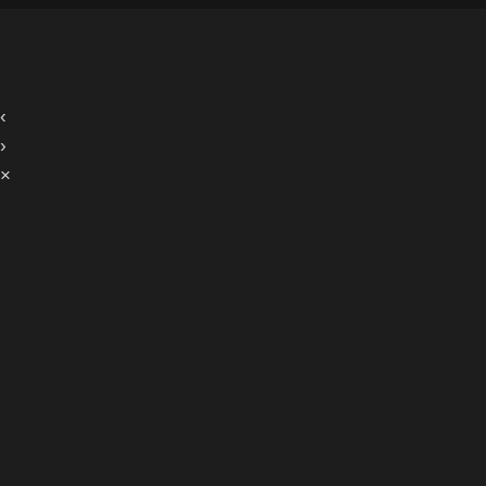
‹
›
×