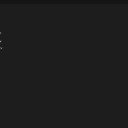
‹
›
×