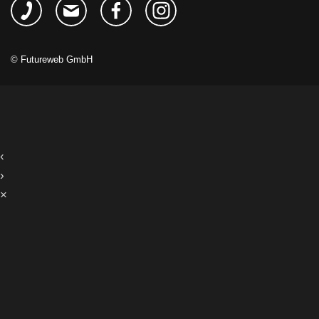
©
Futureweb GmbH
‹
›
×