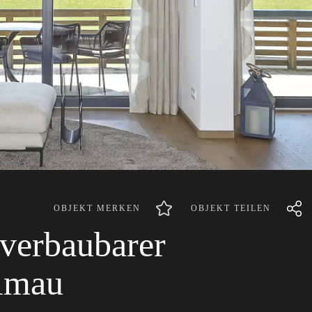
OBJEKT MERKEN
OBJEKT TEILEN
nverbaubarer
lmau