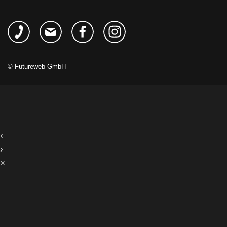
©
Futureweb GmbH
‹
›
×