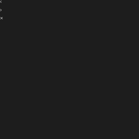
‹
›
×