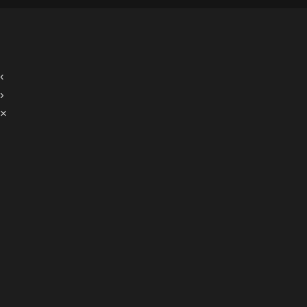
‹
›
×