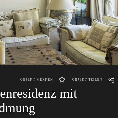
OBJEKT MERKEN
OBJEKT TEILEN
enresidenz mit
idmung