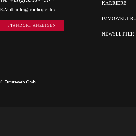
Tel.:
+43 (0) 5356 - 73747
KARRIERE
E-Mail:
info@hoefinger.tirol
IMMOWELT BU
STANDORT ANZEIGEN
NEWSLETTER
©
Futureweb GmbH