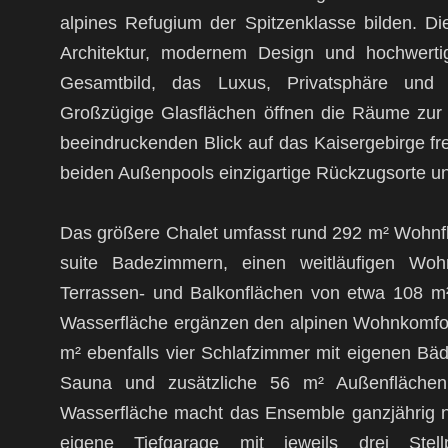
alpines Refugium der Spitzenklasse bilden. Die
Architektur, modernem Design und hochwertig
Gesamtbild, das Luxus, Privatsphäre und 
Großzügige Glasflächen öffnen die Räume zur
beeindruckenden Blick auf das Kaisergebirge fr
beiden Außenpools einzigartige Rückzugsorte un
Das größere Chalet umfasst rund 292 m² Wohnflä
suite Badezimmern, einen weitläufigen Woh
Terrassen- und Balkonflächen von etwa 108 m
Wasserfläche ergänzen den alpinen Wohnkomfort
m² ebenfalls vier Schlafzimmer mit eigenen Bäd
Sauna und zusätzliche 56 m² Außenflächen
Wasserfläche macht das Ensemble ganzjährig nu
eigene Tiefgarage mit jeweils drei Stell