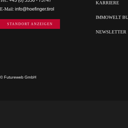
Tel.:
+43 (0) 5356 - 73747
KARRIERE
E-Mail:
info@hoefinger.tirol
IMMOWELT BU
STANDORT ANZEIGEN
NEWSLETTER
©
Futureweb GmbH