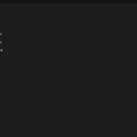
‹
›
×