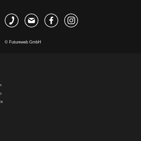
©
Futureweb GmbH
‹
›
×